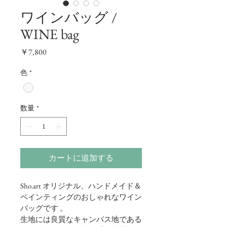
ワインバッグ /
WINE bag
価
￥7,800
格
色
*
数量
*
カートに追加する
Sho.art オリジナル、ハンドメイド＆
ペインティングのおしゃれなワイン
バッグです 。
生地には良質なキャンバス地である