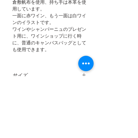
倉敷帆布を使用、持ち手は本革を使
用しています。
一面に赤ワイン、もう一面は白ワイ
ンのイラストです。
ワインやシャンパーニュのプレゼン
ト用に、ワインショップに行く時
に、普通のキャンバスバッグとして
も使用できます。
サイズ
幅約17cm / 高さ約32cm (ワインやシャ
ご注意点
ンパーニュが一本入ります）
＊ハンドメイド商品、手描きのイラス
商品の配送について
トのため、一つ一つサイズやイラスト
は写真と多少の違いがございますが、
送料：500円
ハンドメイドの特色としてご了承下さ
＊普通郵便にて郵送いたします
い。
＊受注後制作のため、お届けには1週