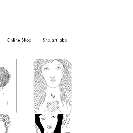
Online Shop
Sho.art labo