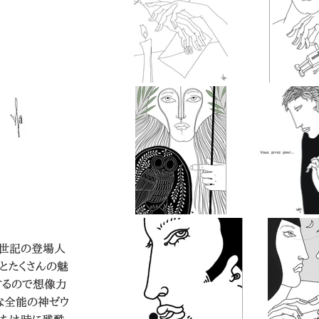
創世記の登場人
とたくさんの魅
するので想像力
な全能の神ゼウ