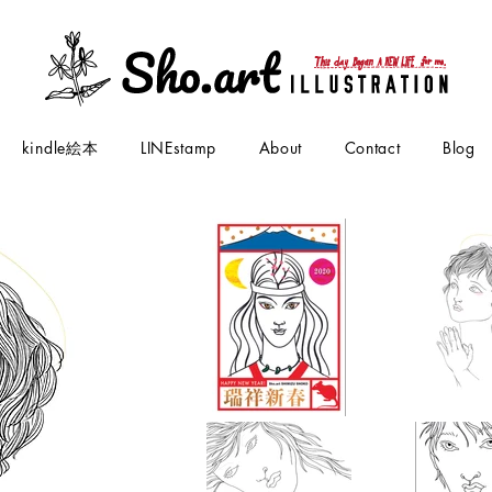
kindle絵本
LINEstamp
About
Contact
Blog