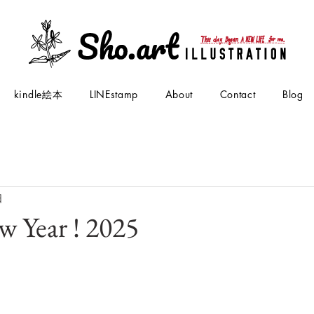
kindle絵本
LINEstamp
About
Contact
Blog
日
 Year ! 2025