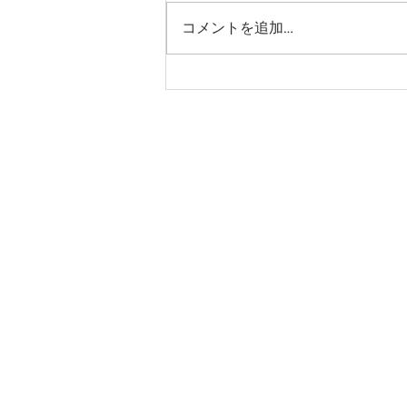
コメントを追加…
絵本「このリングのようにき
みをだきしめる」出版開始！