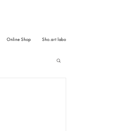
Online Shop
Sho.art labo