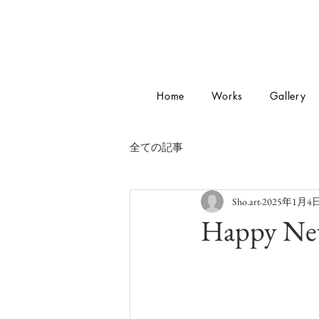
Home
Works
Gallery
全ての記事
Sho.art
2025年1月4
Happy New