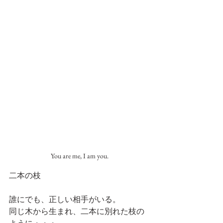
You are me, I am you.
二本の枝
誰にでも、正しい相手がいる。
同じ木から生まれ、二本に別れた枝の