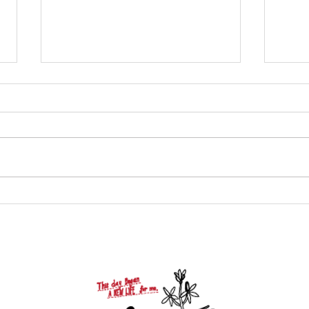
絵本「このリングのようにき
2022
みをだきしめる」出版開始！
日"!!