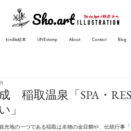
kindle絵本
LINEstamp
About
Contact
Blog
6日
成 稲取温泉「SPA・RES
い」
観光地の一つである稲取は名物の金目鯛や、伝統行事「